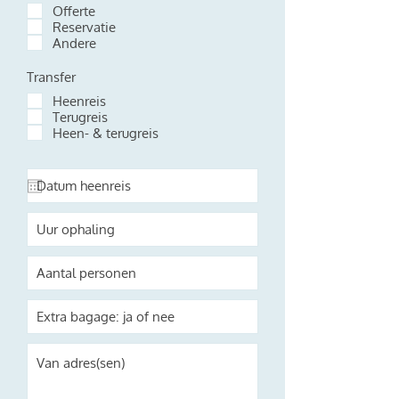
Offerte
r
e
Reservatie
i
Andere
s
t
Transfer
Heenreis
Terugreis
Heen- & terugreis