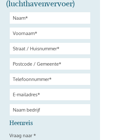
(luchthavenvervoer)
Heenreis
V
Vraag naar
*
e